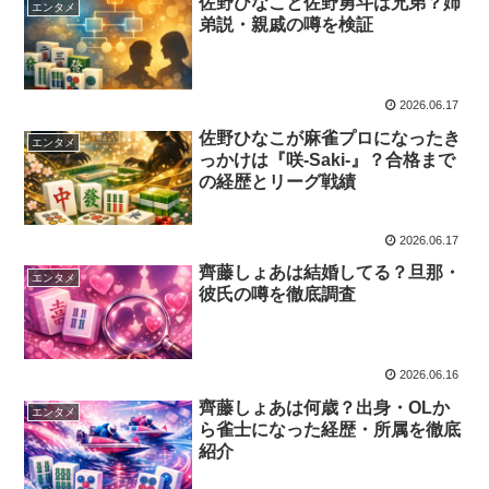
佐野ひなこと佐野勇斗は兄弟？姉
エンタメ
弟説・親戚の噂を検証
2026.06.17
佐野ひなこが麻雀プロになったき
エンタメ
っかけは『咲-Saki-』？合格まで
の経歴とリーグ戦績
2026.06.17
齊藤しょあは結婚してる？旦那・
エンタメ
彼氏の噂を徹底調査
2026.06.16
齊藤しょあは何歳？出身・OLか
エンタメ
ら雀士になった経歴・所属を徹底
紹介