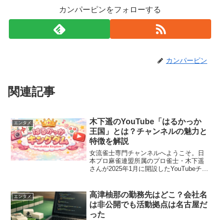
カンパーピンをフォローする
カンパーピン
関連記事
木下遥のYouTube「はるかっか
エンタメ
王国」とは？チャンネルの魅力と
特徴を解説
女流雀士専門チャンネルへようこそ。日
本プロ麻雀連盟所属のプロ雀士・木下遥
さんが2025年1月に開設したYouTubeチャ
ンネル「木下遥のはるかっか王国」をご
存知ですか？モデルや芸能活動との二刀
流で注目を集める彼女が、ついに自分の
高津柚那の勤務先はどこ？会社名
エンタメ
城を築き始め...
は非公開でも活動拠点は名古屋だ
った