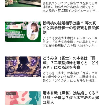
会社員エンジニアと麻雀プロを兼ねる高
津柚那。勤務先の社名は非公開ですが、
本人発信・FACESインタビューまで当た
って判明した「活動拠点＝名古屋」とい
う事実から、勤務先の地域を読み解きま
す。
松嶋桃の結婚相手は誰？ 噂の真
エンタメ
相と高学歴雀士の恋愛観を徹底解
剖
ようこそ女流雀士専門チャンネルへ！今
日は、「京大式肉食獣」との異名をとる
プロ雀士松嶋桃さんを取り上げたいと思
います。その攻撃的なプレイスタイル
と、知的なルックスで多くのファンを魅
了しています。京都大学卒業という高学
どうみき（雀士）の本名は「百
エンタメ
歴を持ちながら、プロ雀士と...
成」？二階堂姉妹を繋ぐと「どう
みき」になる説を考察
どうみき（雀士）の本名は「百成」？実
在の希少姓という傍証と、二階堂姉妹を
繋ぐと「どうみき」になる符合を検証。
目標が仲林圭プロという事実から由来説
を考察します。
清水香織（麻雀）は結婚してる？
エンタメ
旦那・子供は？佐々木主浩の元嫁
は別人