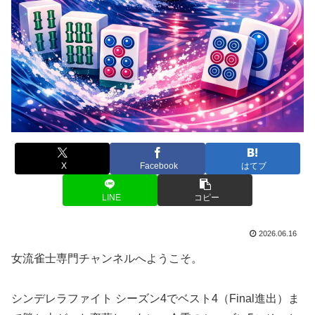
X
Facebook
はてブ
LINE
コピー
2026.06.16
女流雀士専門チャンネルへようこそ。
シンデレラファイト シーズン4でベスト4（Final進出）ま