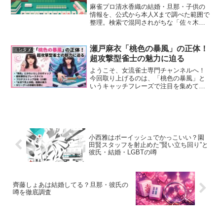
麻雀プロ清水香織の結婚・旦那・子供の
情報を、公式から本人Xまで調べた範囲で
整理。検索で混同されがちな「佐々木主
浩の元嫁・清水香織」（1968年生の元歌
手）が完全な別人である理由もあわせて
検証します。
瀬戸麻衣「桃色の暴風」の正体！
エンタメ
超攻撃型雀士の魅力に迫る
ようこそ、女流雀士専門チャンネルへ！
今回取り上げるのは、「桃色の暴風」と
いうキャッチフレーズで注目を集めてい
る女流雀士、瀬戸麻衣さんです。このキ
ャッチフレーズ、最初聞いたとき「桃
色…暴風？」となりまして。かわいらし
い印象と「暴風」という強い...
小西雅はボーイッシュでかっこいい？園
田賢スタッフを射止めた”賢い立ち回り”と
彼氏・結婚・LGBTの噂
齊藤しょあは結婚してる？旦那・彼氏の
噂を徹底調査