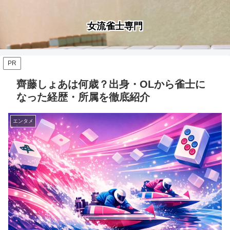
女流雀士専門
PR
齊藤しょあは何歳？出身・OLから雀士に
なった経歴・所属を徹底紹介
エンタメ