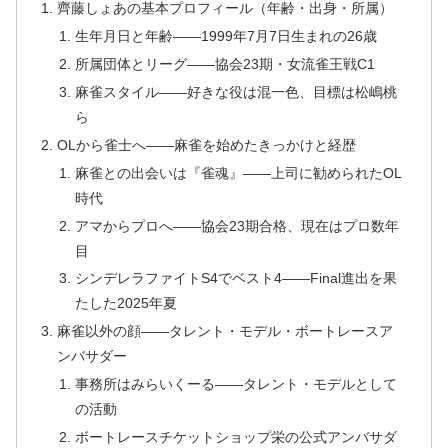
齊藤しょあの基本プロフィール（年齢・出身・所属）
生年月日と年齢――1999年7月7日生まれの26歳
所属団体とリーグ――協会23期・女流雀王戦C1
麻雀スタイル――好きな役は混一色、目標は松嶋桃
ら
OLから雀士へ――麻雀を始めたきっかけと経歴
麻雀との出会いは『雀魂』――上司に勧められたOL
時代
アマからプロへ――協会23期合格、現在はプロ数年
目
シンデレラファイトS4でベスト4――Final進出を果
たした2025年夏
麻雀以外の顔――タレント・モデル・ボートレースア
ンバサダー
事務所はみらいくーる――タレント・モデルとして
の活動
ボートレースチケットショップ栄の公式アンバサダ