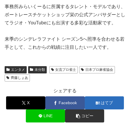
事務所みらいくーるに所属するタレント・モデルであり、
ボートレースチケットショップ栄の公式アンバサダーとし
てラジオ・YouTubeにも出演する多彩な活動家です。
来季のシンデレラファイト シーズン5へ照準を合わせる若
手として、これからの戦績に注目したい一人です。
エンタメ
未分類
女流プロ雀士
日本プロ麻雀協会
齊藤しょあ
シェアする
X
Facebook
はてブ
LINE
コピー