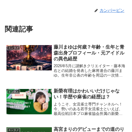
カンパーピン
関連記事
藤川まゆは何歳？年齢・生年と青
エンタメ
森出身プロフィール・元アイドル
の異色経歴
2026年5月に謎解きクリエイター・藤本海
右との結婚を発表した麻将連合の藤川ま
ゆ。生年非公表の年齢を周辺の一次情報
から検証し、青森出身・元アイドル・
MENSA会員・将妃という経歴を一次ソー
スから整理します。
新榮有理はかわいいだけじゃな
エンタメ
い！学歴や麻雀の経歴は？
ようこそ、女流雀士専門チャンネルへ！
今、勢いのある若手女流雀士といえば、
最高位戦日本プロ麻雀協会所属の新榮有
理さん。2023年のシンデレラファイトで
は、デビュー間もないながらも予選を勝
ち上がり、決勝卓で2連勝。見事、初タイ
高宮まりのデビューまでの道のり
エンタメ