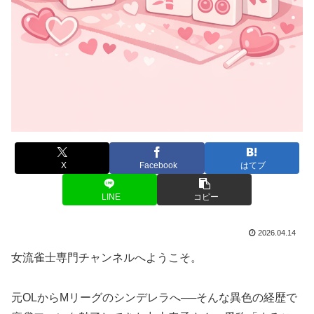
X
Facebook
はてブ
LINE
コピー
2026.04.14
女流雀士専門チャンネルへようこそ。
元OLからMリーグのシンデレラへ──そんな異色の経歴で