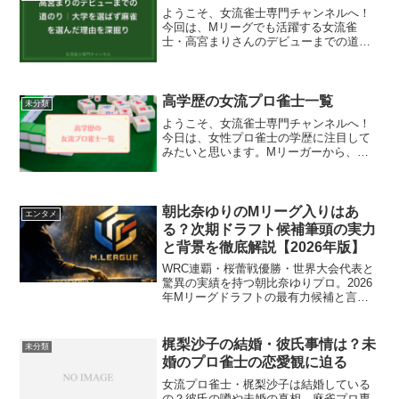
トルを手にしました...
ようこそ、女流雀士専門チャンネルへ！
今回は、Mリーグでも活躍する女流雀
士・高宮まりさんのデビューまでの道の
りに迫ります。「高宮まりってどんな経
歴を持っているの？」「なぜ麻雀プロの
道を選んだの？」という疑問を持つ方も
多いのではないでしょうか。...
高学歴の女流プロ雀士一覧
未分類
ようこそ、女流雀士専門チャンネルへ！
今日は、女性プロ雀士の学歴に注目して
みたいと思います。Mリーガーから、あ
まり知られていない若手雀士まで、Bラン
ク以上の大学出身者を中心に一覧にして
みました。この記事を読んでわかること
高学歴の女流雀士につい...
朝比奈ゆりのMリーグ入りはあ
エンタメ
る？次期ドラフト候補筆頭の実力
と背景を徹底解説【2026年版】
WRC連覇・桜蕾戦優勝・世界大会代表と
驚異の実績を持つ朝比奈ゆりプロ。2026
年Mリーグドラフトの最有力候補と言わ
れる理由と背景を徹底分析します。
梶梨沙子の結婚・彼氏事情は？未
未分類
婚のプロ雀士の恋愛観に迫る
女流プロ雀士・梶梨沙子は結婚している
の？彼氏の噂や未婚の真相、麻雀プロ専