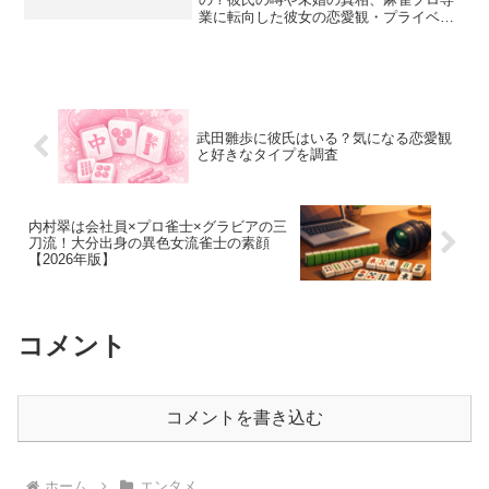
業に転向した彼女の恋愛観・プライベー
トな素顔を徹底リサーチしました。
武田雛歩に彼氏はいる？気になる恋愛観
と好きなタイプを調査
内村翠は会社員×プロ雀士×グラビアの三
刀流！大分出身の異色女流雀士の素顔
【2026年版】
コメント
コメントを書き込む
ホーム
エンタメ