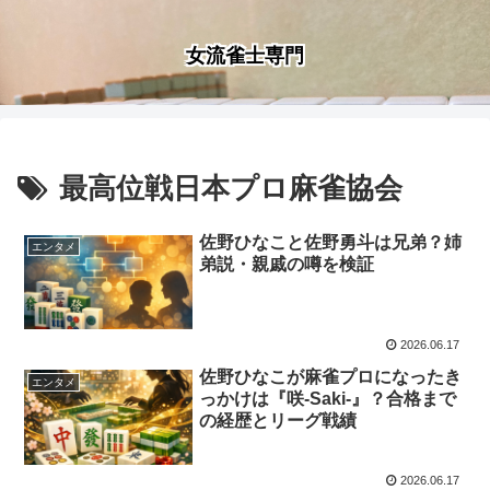
女流雀士専門
最高位戦日本プロ麻雀協会
佐野ひなこと佐野勇斗は兄弟？姉
エンタメ
弟説・親戚の噂を検証
2026.06.17
佐野ひなこが麻雀プロになったき
エンタメ
っかけは『咲-Saki-』？合格まで
の経歴とリーグ戦績
2026.06.17