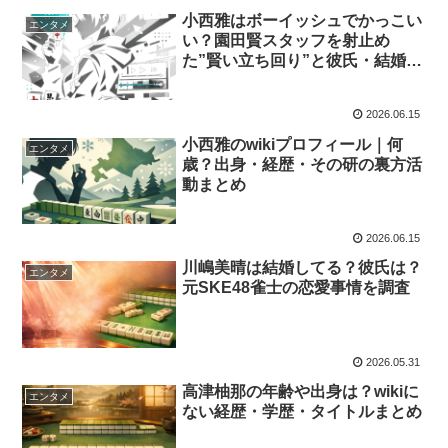
小西雅はボーイッシュでかっこい
エンタメ
い？園田賢スタッフを射止め
た”賢い立ち回り”と彼氏・結婚・
LGBTの噂
2026.06.15
小西雅のwikiプロフィール｜何
エンタメ
歳？出身・経歴・その研の裏方活
動まとめ
2026.06.15
川嶋美晴は結婚してる？彼氏は？
エンタメ
元SKE48雀士の恋愛事情を調査
2026.05.31
高津柚那の年齢や出身は？wikiに
エンタメ
ない経歴・学歴・タイトルまとめ