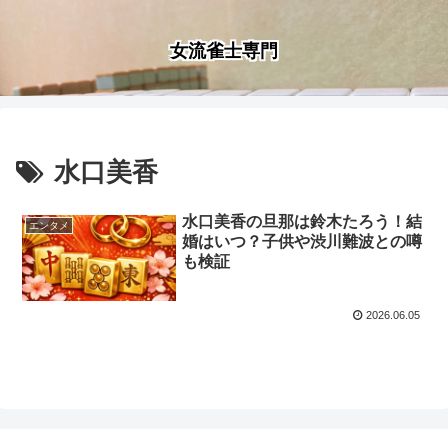
女流雀士専門
水口美香
水口美香の旦那は鈴木たろう！結
エンタメ
婚はいつ？子供や渋川難波との噂
も検証
2026.06.05