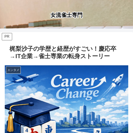
女流雀士専門
PR
梶梨沙子の学歴と経歴がすごい！慶応卒
→IT企業→雀士専業の転身ストーリー
エンタメ