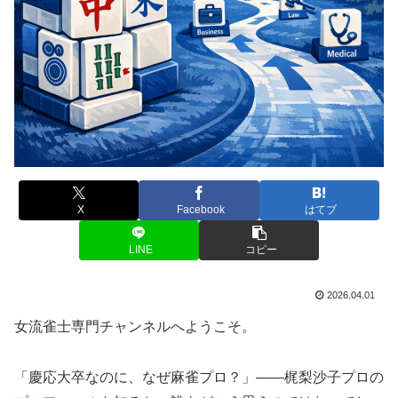
X
Facebook
はてブ
LINE
コピー
2026.04.01
女流雀士専門チャンネルへようこそ。
「慶応大卒なのに、なぜ麻雀プロ？」——梶梨沙子プロの