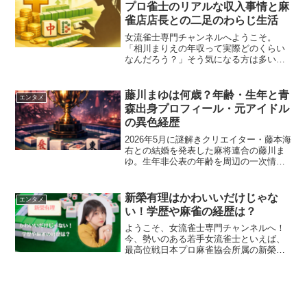
も多く聞かれますが...
プロ雀士のリアルな収入事情と麻
雀店店長との二足のわらじ生活
女流雀士専門チャンネルへようこそ。
「相川まりえの年収って実際どのくらい
なんだろう？」そう気になる方は多いは
ず。女流最高位を獲得し、Mトーナメン
トにも出場する相川まりえは麻雀クエス
トの店長も兼任。プロ雀士のリアルな収
藤川まゆは何歳？年齢・生年と青
エンタメ
入事情を解説します。相川ま...
森出身プロフィール・元アイドル
の異色経歴
2026年5月に謎解きクリエイター・藤本海
右との結婚を発表した麻将連合の藤川ま
ゆ。生年非公表の年齢を周辺の一次情報
から検証し、青森出身・元アイドル・
MENSA会員・将妃という経歴を一次ソー
スから整理します。
新榮有理はかわいいだけじゃな
エンタメ
い！学歴や麻雀の経歴は？
ようこそ、女流雀士専門チャンネルへ！
今、勢いのある若手女流雀士といえば、
最高位戦日本プロ麻雀協会所属の新榮有
理さん。2023年のシンデレラファイトで
は、デビュー間もないながらも予選を勝
ち上がり、決勝卓で2連勝。見事、初タイ
トルを手にしました...