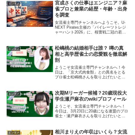
宮成さくの仕事はエンジニア？麻
エンタメ
雀プロと兼業の経歴・年齢・出身
を調査
女流雀士専門チャンネルへようこそ。U-
NEXT Pirates主催の「パイレーツトレジ
ャーハント2026」に、桜蕾戦二冠の若
手・宮成さくが名を連ねています。所属
は木下尚監督率いる「The World
Dreams」。Piratesは2026...
松嶋桃の結婚相手は誰？ 噂の真
エンタメ
相と高学歴雀士の恋愛観を徹底解
剖
ようこそ女流雀士専門チャンネルへ！今
日は、「京大式肉食獣」との異名をとる
プロ雀士松嶋桃さんを取り上げたいと思
います。その攻撃的なプレイスタイル
と、知的なルックスで多くのファンを魅
了しています。京都大学卒業という高学
次期Mリーガー候補？20歳現役大
エンタメ
歴を持ちながら、プロ雀士と...
学生瀬戸麻衣のwikiプロフィール
ようこそ、女流雀士専門チャンネルへ！
今日は、3月23日に20歳になる連盟のプロ
雀士・瀬戸麻衣さんを取り上げたいと思
います。彼女は現役女子大生でありなが
ら、その実力は魚谷プロと伊達プロから
も一目置かれています。Mリーグ待望論
相川まりえの年収はいくら？女流
エンタメ