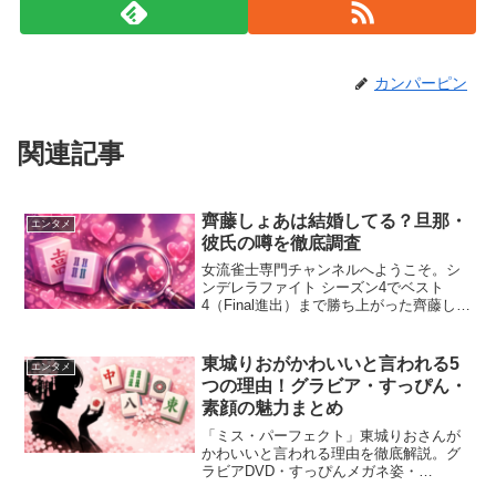
カンパーピン
関連記事
齊藤しょあは結婚してる？旦那・
エンタメ
彼氏の噂を徹底調査
女流雀士専門チャンネルへようこそ。シ
ンデレラファイト シーズン4でベスト
4（Final進出）まで勝ち上がった齊藤しょ
あに、今季のシーズン5こそ、という期待
がかかっています。そんな注目株の私生
活、とくに結婚や彼氏が気になって検索
東城りおがかわいいと言われる5
エンタメ
すると、なぜか...
つの理由！グラビア・すっぴん・
素顔の魅力まとめ
「ミス・パーフェクト」東城りおさんが
かわいいと言われる理由を徹底解説。グ
ラビアDVD・すっぴんメガネ姿・
YouTubeでの素顔・内面の強さまで多角