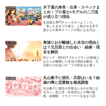
的にまとめました。
木下遥の身長・出身・スペックま
エンタメ
とめ！プロ雀士×モデルの二刀流
が成り立つ理由
女流雀士専門チャンネルへようこそ。
「美しすぎるプロ雀士」と称される木下
遥さんの基本スペックが気になる方は多
いと思います。身長・出身地・所属モデ
ル事務所など、気になる情報を整理しな
がら、プロ雀士とモデルを同時にこなせ
東城りおが離婚した本当の理由と
エンタメ
る理由まで深掘りします。木...
は？元旦那との出会い・経緯・現
在を解説
Mリーグ・BEAST Xキャプテンの東城り
おさんが離婚した本当の理由を解説。元
旦那との出会いや「プロ辞めるか通う
か」の2択エピソード、離婚後の活躍まで
詳しくまとめました。
丸山奏子に彼氏・旦那はいる？結
エンタメ
婚の噂と恋愛観を徹底調査
丸山奏子に彼氏や旦那はいるのか気にな
る方へ。村上淳・松本吉弘との噂の真
相、結婚観、プライベートをあまり語ら
ない理由まで徹底考察。元OLからMリー
ガーに転身したシンデレラの"今の恋愛事