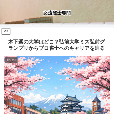
女流雀士専門
PR
木下遥の大学はどこ？弘前大学ミス弘前グ
ランプリからプロ雀士へのキャリアを辿る
エンタメ