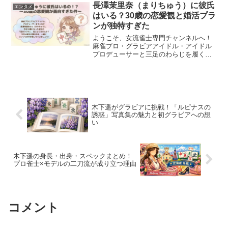
情"に迫ります。
長澤茉里奈（まりちゅう）に彼氏
エンタメ
はいる？30歳の恋愛観と婚活プラ
ンが独特すぎた
ようこそ、女流雀士専門チャンネルへ！
麻雀プロ・グラビアアイドル・アイドル
プロデューサーと三足のわらじを履くま
りちゅうこと長澤茉里奈さん。今回は、
彼女の「彼氏」にまつわる話題を深掘り
していきます。解雇スキャンダルの噂か
ら、30歳になった今の恋...
木下遥がグラビアに挑戦！「ルピナスの
誘惑」写真集の魅力と初グラビアへの想
い
木下遥の身長・出身・スペックまとめ！
プロ雀士×モデルの二刀流が成り立つ理由
コメント