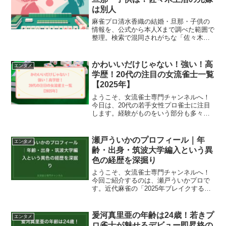
は別人
麻雀プロ清水香織の結婚・旦那・子供の
情報を、公式から本人Xまで調べた範囲で
整理。検索で混同されがちな「佐々木主
浩の元嫁・清水香織」（1968年生の元歌
手）が完全な別人である理由もあわせて
検証します。
かわいいだけじゃない！強い！高
エンタメ
学歴！20代の注目の女流雀士一覧
【2025年】
ようこそ、女流雀士専門チャンネルへ！
今日は、20代の若手女性プロ雀士に注目
します。経験がものをいう部分も多々あ
る麻雀。それでも、最近は20代の若手女
流の活躍も目覚ましいものがあります
ね。この記事では、かわいい、強い、高
瀬戸ういかのプロフィール｜年
エンタメ
学歴、情報発信力、布面...
齢・出身・筑波大学編入という異
色の経歴を深掘り
ようこそ、女流雀士専門チャンネルへ！
今回ご紹介するのは、瀬戸ういかプロで
す。近代麻雀の「2025年ブレイクする新
人女流プロ」にも選ばれた彼女ですが、
そのプロフィールを深掘りしてみると、
一筋縄ではいかない人生の歩み方が見え
爰河真里亜の年齢は24歳！若きプ
エンタメ
てきます。「社会人→...
ロ雀士が魅せるデビュー即昇格の