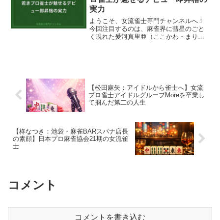
実力
ようこそ、女流雀士専門チャンネルへ！
今回注目するのは、麻雀界に彗星のごと
く現れた爰河真里亜（ここかわ・まり
あ）さんです。「かわいすぎるプロ雀
士」として話題を集める彼女ですが、そ
の年齢と実力の組み合わせが多くの麻雀
ファンの注目を引いています。...
【松田麻矢：アイドルから雀士へ】女流
プロ雀士アイドルグループMoreを卒業し
て掴んだ第二の人生
【柊なつき：池袋・麻雀BARスパナ店長
の素顔】日本プロ麻雀協会21期の女流雀
士
コメント
コメントを書き込む