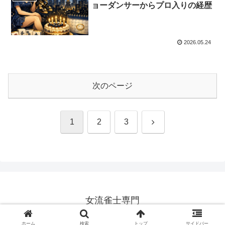
ョーダンサーからプロ入りの経歴
2026.05.24
次のページ
次
1
2
3
へ
女流雀士専門
© 2024 女流雀士専門.
ホーム
検索
トップ
サイドバー